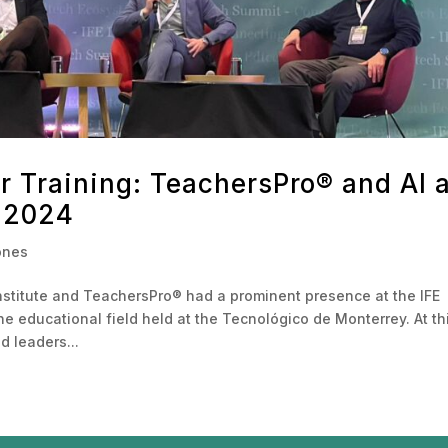
r Training: TeachersPro® and AI a
 2024
ones
nstitute and TeachersPro® had a prominent presence at the IFE
 educational field held at the Tecnológico de Monterrey. At th
d leaders...