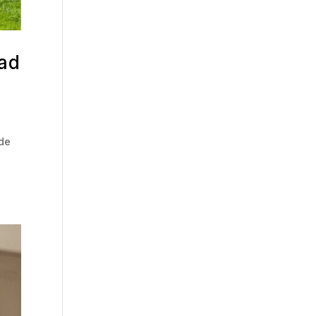
dad
 de