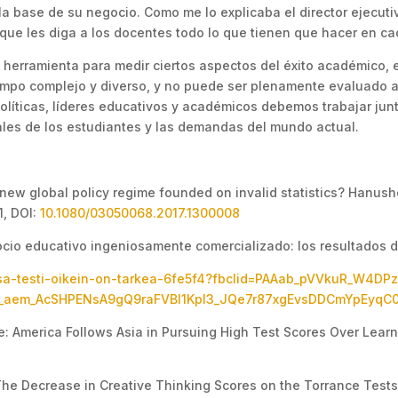
s la base de su negocio. Como me lo explicaba el director ejecut
 que les diga a los docentes todo lo que tienen que hacer en 
 herramienta para medir ciertos aspectos del éxito académico, 
ampo complejo y diverso, y no puede ser plenamente evaluado 
olíticas, líderes educativos y académicos debemos trabajar jun
ales de los estudiantes y las demandas del mundo actual.
new global policy regime founded on invalid statistics? Hanu
1, DOI:
10.1080/03050068.2017.1300008
ocio educativo ingeniosamente comercializado: los resultados d
-pisa-testi-oikein-on-tarkea-6fe5f4?fbclid=PAAab_pVVkuR_W4DP
aem_AcSHPENsA9gQ9raFVBl1Kpl3_JQe7r87xgEvsDDCmYpEyqC0
e: America Follows Asia in Pursuing High Test Scores Over Learn
 The Decrease in Creative Thinking Scores on the Torrance Tests