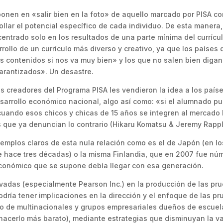
ponen en «salir bien en la foto» de aquello marcado por PISA c
ollar el potencial específico de cada individuo. De esta mane
ntrado solo en los resultados de una parte mínima del currículo
arrollo de un currículo más diverso y creativo, ya que los paíse
 contenidos si nos va muy bien» y los que no salen bien diga
garantizados». Un desastre.
, los creadores del Programa PISA les vendieron la idea a los pa
esarrollo económico nacional, algo así como: «si el alumnado p
cuando esos chicos y chicas de 15 años se integren al mercado l
os que ya denuncian lo contrario (Hikaru Komatsu & Jeremy Rappl
ejemplos claros de esta nula relación como es el de Japón (en l
hace tres décadas) o la misma Finlandia, que en 2007 fue núm
económico que se supone debía llegar con esa generación.
ivadas (especialmente Pearson Inc.) en la producción de las pr
odría tener implicaciones en la dirección y el enfoque de las pr
po de multinacionales y grupos empresariales dueños de escuela
hacerlo más barato), mediante estrategias que disminuyan la va