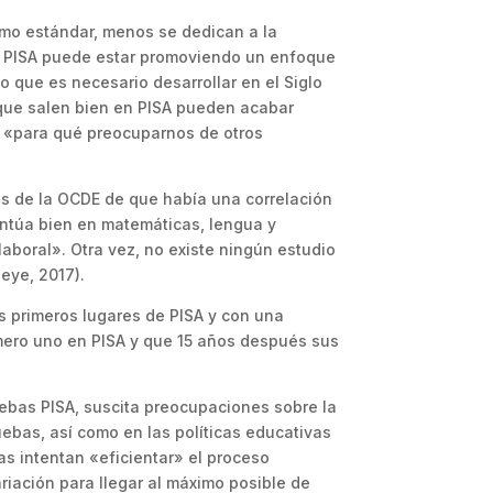
omo estándar, menos se dedican a la
ra, PISA puede estar promoviendo un enfoque
 que es necesario desarrollar en el Siglo
s que salen bien en PISA pueden acabar
n «para qué preocuparnos de otros
íses de la OCDE de que había una correlación
untúa bien en matemáticas, lengua y
aboral». Otra vez, no existe ningún estudio
eye, 2017).
os primeros lugares de PISA y con una
ero uno en PISA y que 15 años después sus
uebas PISA, suscita preocupaciones sobre la
uebas, así como en las políticas educativas
s intentan «eficientar» el proceso
riación para llegar al máximo posible de