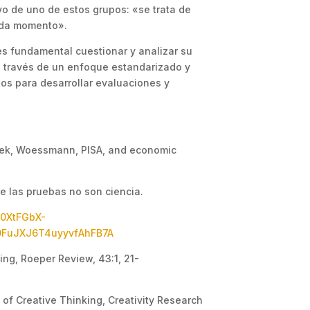
ivo de uno de estos grupos: «se trata de
cada momento».
es fundamental cuestionar y analizar su
a través de un enfoque estandarizado y
tos para desarrollar evaluaciones y
shek, Woessmann, PISA, and economic
e las pruebas no son ciencia.
z0XtFGbX-
FuJXJ6T4uyyvfAhFB7A
ing, Roeper Review, 43:1, 21-
 of Creative Thinking, Creativity Research