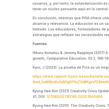
usuarios, y, por tanto, la estandarización e
tener un núcleo pensante aquí en la central
En conclusión, mientras que PISA ofrece una
alcance y relevancia. La educación es un c
limitado. Los educadores, formuladores de p
estrategias que reflejen las necesidades re
Fuentes
Hikaru Komatsu & Jeremy Rappleye (2017) A 
growth, Comparative Education, 53:2, 166-19
Karo, J (2023). La prueba de Pisa es un neg
https://www.rapport.fi/jani-kaaro/kenelle
6md_3oMWmDaSjB0gEPSuZGiMfgzvFE9ew5I_
Kyung Hee Kim (2021) Creativity Crisis Updat
41, DOI:
10.1080/02783193.2020.1840464
Kyung Hee Kim (2011): The Creativity Crisis: