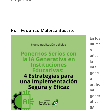
J.Ago.2024
Por:
Federico Malpica Basurto
En los
último
s
años,
la
inteli
genci
a
artific
ial
gener
ativa
(IA