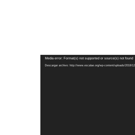
Reproductor
Media error: Format(s) not supported or source(s) not found
de
Descargar archivo: http://www.escalae.org/wp-content/uploads/2018/
vídeo