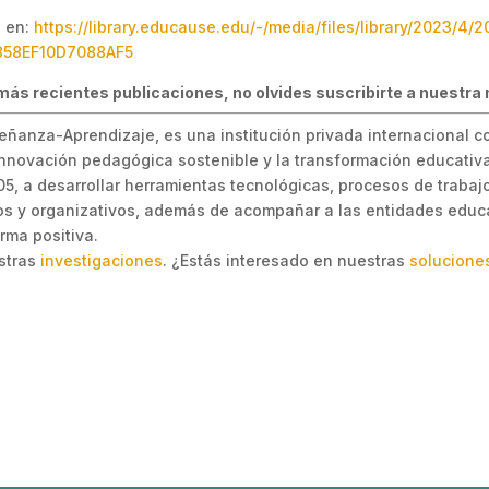
o en:
https://library.educause.edu/-/media/files/library/2023/4/
858EF10D7088AF5
más recientes publicaciones, no olvides suscribirte a nuestra 
eñanza-Aprendizaje, es una institución privada internacional c
 innovación pedagógica sostenible y la transformación educativa
, a desarrollar herramientas tecnológicas, procesos de trabajo 
s y organizativos, además de acompañar a las entidades educa
rma positiva.
estras
investigaciones
. ¿Estás interesado en nuestras
solucione